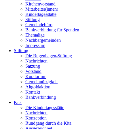
Kirchenvorstand
Mitarbeiter(innen)
Kindertagesstätte
Stiftung
Gemeindebüro
Bankverbindung für Spenden
Ehemalige
Nachbargemeinden
Impressum
Stiftung
Die Bugenhagen-Stiftung
Nachrichten
Satzung
Vorstand
Kuratorium
Gemeinnützigkeit
Altgoldaktion
Kontakt
Bankverbindung
Kita
Die Kindertagesstätte
Nachrichten
Konzeption
Rundgang durch die Kita
Ausgezeichnet