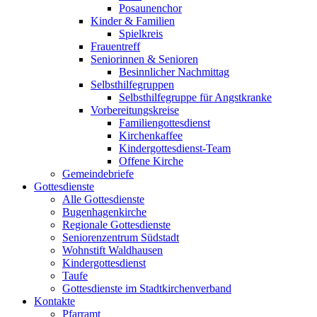
Posaunenchor
Kinder & Familien
Spielkreis
Frauentreff
Seniorinnen & Senioren
Besinnlicher Nachmittag
Selbsthilfegruppen
Selbsthilfegruppe für Angstkranke
Vorbereitungskreise
Familiengottesdienst
Kirchenkaffee
Kindergottesdienst-Team
Offene Kirche
Gemeindebriefe
Gottesdienste
Alle Gottesdienste
Bugenhagenkirche
Regionale Gottesdienste
Seniorenzentrum Südstadt
Wohnstift Waldhausen
Kindergottesdienst
Taufe
Gottesdienste im Stadtkirchenverband
Kontakte
Pfarramt