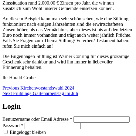
Zinssituation rund 2.000,00 € Zinsen pro Jahr, die wir nun
zusätzlich zum Wohl unserer Gemeinde einsetzen können.
An diesem Beispiel kann man sehr schön sehen, wie eine Stiftung
funktioniert: nach einigen Jahrzehnten sind die erwirtschafteten
Zinsen höher, als das Vermächtnis, aber dieses ist bis auf den letzten
Euro noch immer vorhanden und trägt auch weiter jährlich Früchte.
Falls Sie Fragen zum Thema Stiftung/ Vererben/ Testament haben:
rufen Sie mich einfach an!
Die Bugenhagen-Stiftung ist Warner Conring für dieses großartige
Geschenk sehr dankbar und wird ihn immer in liebevoller
Erinnerung behalten.
Ihr Harald Grube
Beitragsnavigation
Previous
Previous
Kirchenvorstandswahl 2024
Next
post:
Next
Frühlings-Gartenarbeitstag im Juli
post:
Login
Benutzername oder Email Adresse
*
Passwort
*
Eingeloggt bleiben