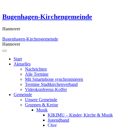
Skip
to
content
Bugenhagen-Kirchengemeinde
Hannover
Bugenhagen-Kirchengemeinde
Hannover
Start
Aktuelles
Nachrichten
Alle Termine
Mit Smartphone synchronisieren
Termine Stadtkirchenverband
Videokonferenz-Koffer
Gemeinde
Unsere Gemeinde
Gruppen & Kreise
Musik
KIKIMU – Kinder, Kirche & Musik
Jugendband
Chor