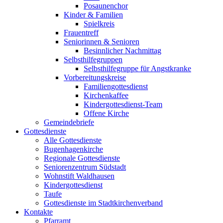
Posaunenchor
Kinder & Familien
Spielkreis
Frauentreff
Seniorinnen & Senioren
Besinnlicher Nachmittag
Selbsthilfegruppen
Selbsthilfegruppe für Angstkranke
Vorbereitungskreise
Familiengottesdienst
Kirchenkaffee
Kindergottesdienst-Team
Offene Kirche
Gemeindebriefe
Gottesdienste
Alle Gottesdienste
Bugenhagenkirche
Regionale Gottesdienste
Seniorenzentrum Südstadt
Wohnstift Waldhausen
Kindergottesdienst
Taufe
Gottesdienste im Stadtkirchenverband
Kontakte
Pfarramt