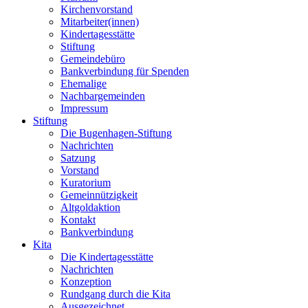
Kirchenvorstand
Mitarbeiter(innen)
Kindertagesstätte
Stiftung
Gemeindebüro
Bankverbindung für Spenden
Ehemalige
Nachbargemeinden
Impressum
Stiftung
Die Bugenhagen-Stiftung
Nachrichten
Satzung
Vorstand
Kuratorium
Gemeinnützigkeit
Altgoldaktion
Kontakt
Bankverbindung
Kita
Die Kindertagesstätte
Nachrichten
Konzeption
Rundgang durch die Kita
Ausgezeichnet