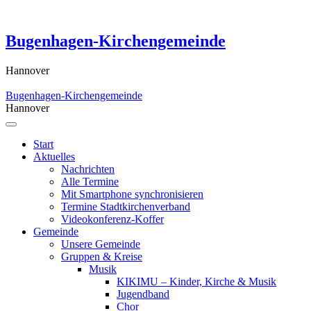
Skip
to
content
Bugenhagen-Kirchengemeinde
Hannover
Bugenhagen-Kirchengemeinde
Hannover
Start
Aktuelles
Nachrichten
Alle Termine
Mit Smartphone synchronisieren
Termine Stadtkirchenverband
Videokonferenz-Koffer
Gemeinde
Unsere Gemeinde
Gruppen & Kreise
Musik
KIKIMU – Kinder, Kirche & Musik
Jugendband
Chor