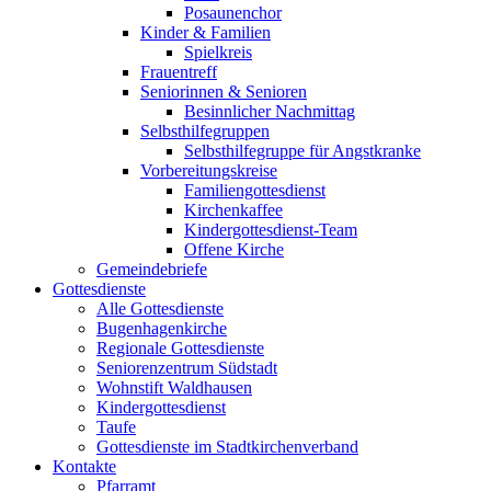
Posaunenchor
Kinder & Familien
Spielkreis
Frauentreff
Seniorinnen & Senioren
Besinnlicher Nachmittag
Selbsthilfegruppen
Selbsthilfegruppe für Angstkranke
Vorbereitungskreise
Familiengottesdienst
Kirchenkaffee
Kindergottesdienst-Team
Offene Kirche
Gemeindebriefe
Gottesdienste
Alle Gottesdienste
Bugenhagenkirche
Regionale Gottesdienste
Seniorenzentrum Südstadt
Wohnstift Waldhausen
Kindergottesdienst
Taufe
Gottesdienste im Stadtkirchenverband
Kontakte
Pfarramt