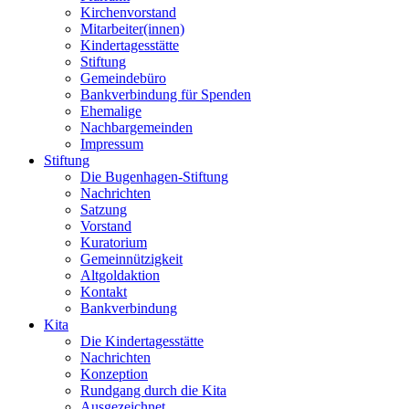
Kirchenvorstand
Mitarbeiter(innen)
Kindertagesstätte
Stiftung
Gemeindebüro
Bankverbindung für Spenden
Ehemalige
Nachbargemeinden
Impressum
Stiftung
Die Bugenhagen-Stiftung
Nachrichten
Satzung
Vorstand
Kuratorium
Gemeinnützigkeit
Altgoldaktion
Kontakt
Bankverbindung
Kita
Die Kindertagesstätte
Nachrichten
Konzeption
Rundgang durch die Kita
Ausgezeichnet