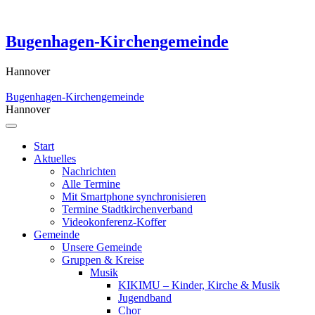
Skip
to
content
Bugenhagen-Kirchengemeinde
Hannover
Bugenhagen-Kirchengemeinde
Hannover
Start
Aktuelles
Nachrichten
Alle Termine
Mit Smartphone synchronisieren
Termine Stadtkirchenverband
Videokonferenz-Koffer
Gemeinde
Unsere Gemeinde
Gruppen & Kreise
Musik
KIKIMU – Kinder, Kirche & Musik
Jugendband
Chor