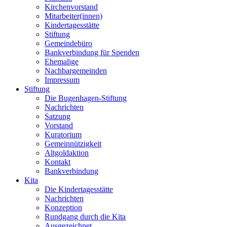
Kirchenvorstand
Mitarbeiter(innen)
Kindertagesstätte
Stiftung
Gemeindebüro
Bankverbindung für Spenden
Ehemalige
Nachbargemeinden
Impressum
Stiftung
Die Bugenhagen-Stiftung
Nachrichten
Satzung
Vorstand
Kuratorium
Gemeinnützigkeit
Altgoldaktion
Kontakt
Bankverbindung
Kita
Die Kindertagesstätte
Nachrichten
Konzeption
Rundgang durch die Kita
Ausgezeichnet