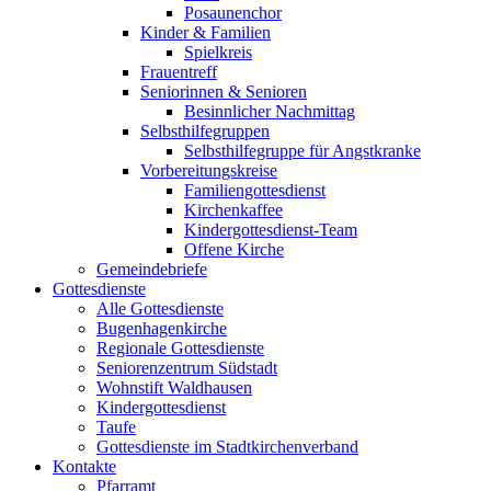
Posaunenchor
Kinder & Familien
Spielkreis
Frauentreff
Seniorinnen & Senioren
Besinnlicher Nachmittag
Selbsthilfegruppen
Selbsthilfegruppe für Angstkranke
Vorbereitungskreise
Familiengottesdienst
Kirchenkaffee
Kindergottesdienst-Team
Offene Kirche
Gemeindebriefe
Gottesdienste
Alle Gottesdienste
Bugenhagenkirche
Regionale Gottesdienste
Seniorenzentrum Südstadt
Wohnstift Waldhausen
Kindergottesdienst
Taufe
Gottesdienste im Stadtkirchenverband
Kontakte
Pfarramt