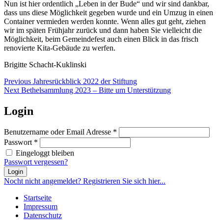
Nun ist hier ordentlich „Leben in der Bude“ und wir sind dankbar,
dass uns diese Möglichkeit gegeben wurde und ein Umzug in einen
Container vermieden werden konnte. Wenn alles gut geht, ziehen
wir im späten Frühjahr zurück und dann haben Sie vielleicht die
Möglichkeit, beim Gemeindefest auch einen Blick in das frisch
renovierte Kita-Gebäude zu werfen.
Brigitte Schacht-Kuklinski
Beitragsnavigation
Previous
Previous
Jahresrückblick 2022 der Stiftung
Next
post:
Next
Bethelsammlung 2023 – Bitte um Unterstützung
post:
Login
Benutzername oder Email Adresse
*
Passwort
*
Eingeloggt bleiben
Passwort vergessen?
Login
Nocht nicht angemeldet? Registrieren Sie sich hier...
Startseite
Impressum
Datenschutz