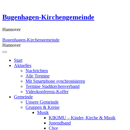
Skip
to
content
Bugenhagen-Kirchengemeinde
Hannover
Bugenhagen-Kirchengemeinde
Hannover
Start
Aktuelles
Nachrichten
Alle Termine
Mit Smartphone synchronisieren
Termine Stadtkirchenverband
Videokonferenz-Koffer
Gemeinde
Unsere Gemeinde
Gruppen & Kreise
Musik
KIKIMU – Kinder, Kirche & Musik
Jugendband
Chor