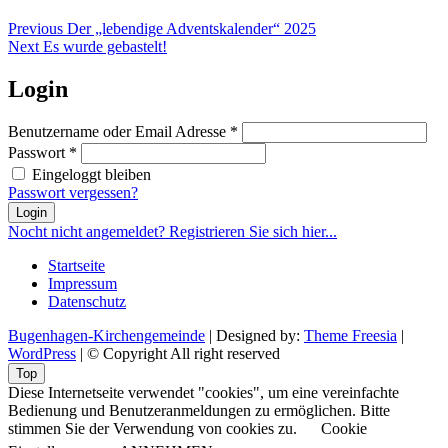
Beitragsnavigation
Previous
Previous
Der „lebendige Adventskalender“ 2025
Next
post:
Next
Es wurde gebastelt!
post:
Login
Benutzername oder Email Adresse
*
Passwort
*
Eingeloggt bleiben
Passwort vergessen?
Login
Nocht nicht angemeldet? Registrieren Sie sich hier...
Startseite
Impressum
Datenschutz
Bugenhagen-Kirchengemeinde
| Designed by:
Theme Freesia
|
WordPress
| © Copyright All right reserved
Top
Diese Internetseite verwendet "cookies", um eine vereinfachte
Bedienung und Benutzeranmeldungen zu ermöglichen. Bitte
stimmen Sie der Verwendung von cookies zu.
Cookie