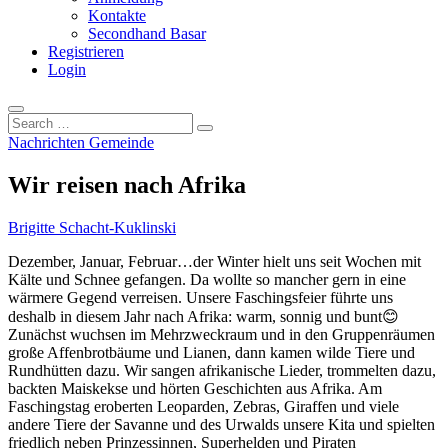
Kontakte
Secondhand Basar
Registrieren
Login
Search
…
Nachrichten Gemeinde
Wir reisen nach Afrika
Brigitte Schacht-Kuklinski
Dezember, Januar, Februar…der Winter hielt uns seit Wochen mit
Kälte und Schnee gefangen. Da wollte so mancher gern in eine
wärmere Gegend verreisen. Unsere Faschingsfeier führte uns
deshalb in diesem Jahr nach Afrika: warm, sonnig und bunt😊
Zunächst wuchsen im Mehrzweckraum und in den Gruppenräumen
große Affenbrotbäume und Lianen, dann kamen wilde Tiere und
Rundhütten dazu. Wir sangen afrikanische Lieder, trommelten dazu,
backten Maiskekse und hörten Geschichten aus Afrika. Am
Faschingstag eroberten Leoparden, Zebras, Giraffen und viele
andere Tiere der Savanne und des Urwalds unsere Kita und spielten
friedlich neben Prinzessinnen, Superhelden und Piraten