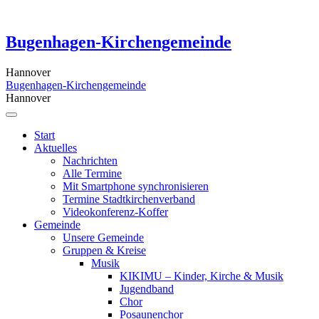
Skip
to
content
Bugenhagen-Kirchengemeinde
Hannover
Bugenhagen-Kirchengemeinde
Hannover
Start
Aktuelles
Nachrichten
Alle Termine
Mit Smartphone synchronisieren
Termine Stadtkirchenverband
Videokonferenz-Koffer
Gemeinde
Unsere Gemeinde
Gruppen & Kreise
Musik
KIKIMU – Kinder, Kirche & Musik
Jugendband
Chor
Posaunenchor