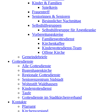
Kinder & Familien
Spielkreis
Frauentreff
Seniorinnen & Senioren
Besinnlicher Nachmittag
Selbsthilfegruppen
Selbsthilfegruppe für Angstkranke
Vorbereitungskreise
Familiengottesdienst
Kirchenkaffee
Kindergottesdienst-Team
Offene Kirche
Gemeindebriefe
Gottesdienste
Alle Gottesdienste
Bugenhagenkirche
Regionale Gottesdienste
Seniorenzentrum Südstadt
Wohnstift Waldhausen
Kindergottesdienst
Taufe
Gottesdienste im Stadtkirchenverband
Kontakte
Pfarramt
Kirchenvorstand