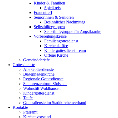
Kinder & Familien
Spielkreis
Frauentreff
Seniorinnen & Senioren
Besinnlicher Nachmittag
Selbsthilfegruppen
Selbsthilfegruppe für Angstkranke
Vorbereitungskreise
Familiengottesdienst
Kirchenkaffee
Kindergottesdienst-Team
Offene Kirche
Gemeindebriefe
Gottesdienste
Alle Gottesdienste
Bugenhagenkirche
Regionale Gottesdienste
Seniorenzentrum Südstadt
Wohnstift Waldhausen
Kindergottesdienst
Taufe
Gottesdienste im Stadtkirchenverband
Kontakte
Pfarramt
Kirchenvorstand