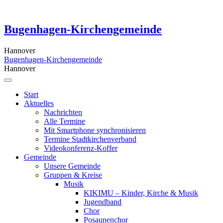
Skip
to
content
Bugenhagen-Kirchengemeinde
Hannover
Bugenhagen-Kirchengemeinde
Hannover
Start
Aktuelles
Nachrichten
Alle Termine
Mit Smartphone synchronisieren
Termine Stadtkirchenverband
Videokonferenz-Koffer
Gemeinde
Unsere Gemeinde
Gruppen & Kreise
Musik
KIKIMU – Kinder, Kirche & Musik
Jugendband
Chor
Posaunenchor