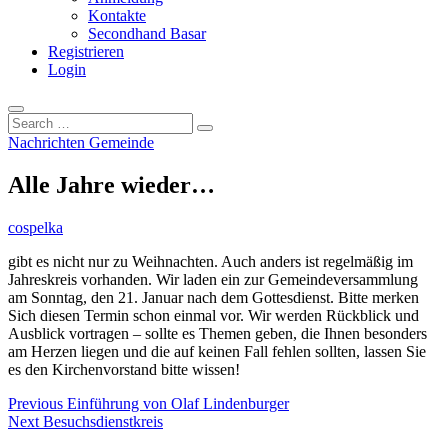
Kontakte
Secondhand Basar
Registrieren
Login
Search
…
Nachrichten Gemeinde
Alle Jahre wieder…
cospelka
gibt es nicht nur zu Weihnachten. Auch anders ist regelmäßig im
Jahreskreis vorhanden. Wir laden ein zur Gemeindeversammlung
am Sonntag, den 21. Januar nach dem Gottesdienst. Bitte merken
Sich diesen Termin schon einmal vor. Wir werden Rückblick und
Ausblick vortragen – sollte es Themen geben, die Ihnen besonders
am Herzen liegen und die auf keinen Fall fehlen sollten, lassen Sie
es den Kirchenvorstand bitte wissen!
Beitragsnavigation
Previous
Previous
Einführung von Olaf Lindenburger
Next
post:
Next
Besuchsdienstkreis
post: