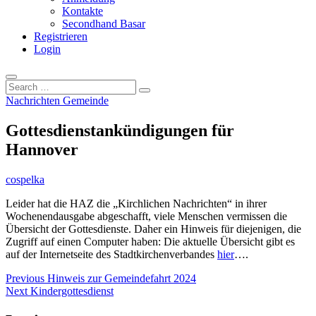
Kontakte
Secondhand Basar
Registrieren
Login
Search
…
Nachrichten Gemeinde
Gottesdienstankündigungen für
Hannover
cospelka
Leider hat die HAZ die „Kirchlichen Nachrichten“ in ihrer
Wochenendausgabe abgeschafft, viele Menschen vermissen die
Übersicht der Gottesdienste. Daher ein Hinweis für diejenigen, die
Zugriff auf einen Computer haben: Die aktuelle Übersicht gibt es
auf der Internetseite des Stadtkirchenverbandes
hier
….
Beitragsnavigation
Previous
Previous
Hinweis zur Gemeindefahrt 2024
Next
post:
Next
Kindergottesdienst
post: