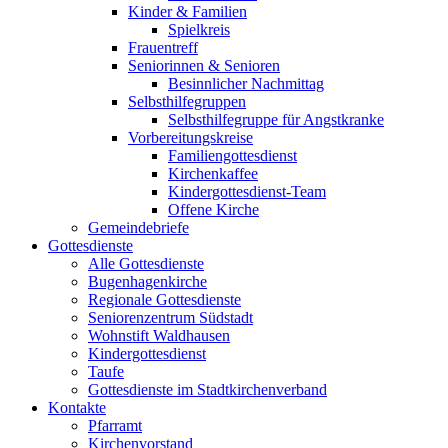
Kinder & Familien
Spielkreis
Frauentreff
Seniorinnen & Senioren
Besinnlicher Nachmittag
Selbsthilfegruppen
Selbsthilfegruppe für Angstkranke
Vorbereitungskreise
Familiengottesdienst
Kirchenkaffee
Kindergottesdienst-Team
Offene Kirche
Gemeindebriefe
Gottesdienste
Alle Gottesdienste
Bugenhagenkirche
Regionale Gottesdienste
Seniorenzentrum Südstadt
Wohnstift Waldhausen
Kindergottesdienst
Taufe
Gottesdienste im Stadtkirchenverband
Kontakte
Pfarramt
Kirchenvorstand