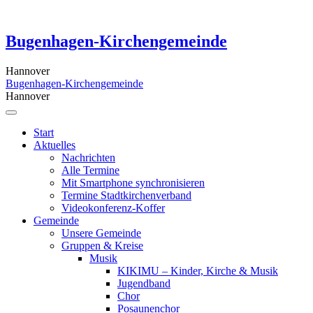
Skip
to
content
Bugenhagen-Kirchengemeinde
Hannover
Bugenhagen-Kirchengemeinde
Hannover
Start
Aktuelles
Nachrichten
Alle Termine
Mit Smartphone synchronisieren
Termine Stadtkirchenverband
Videokonferenz-Koffer
Gemeinde
Unsere Gemeinde
Gruppen & Kreise
Musik
KIKIMU – Kinder, Kirche & Musik
Jugendband
Chor
Posaunenchor