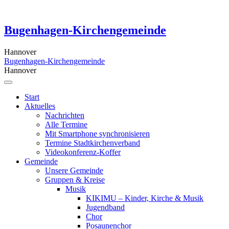
Skip
to
content
Bugenhagen-Kirchengemeinde
Hannover
Bugenhagen-Kirchengemeinde
Hannover
Start
Aktuelles
Nachrichten
Alle Termine
Mit Smartphone synchronisieren
Termine Stadtkirchenverband
Videokonferenz-Koffer
Gemeinde
Unsere Gemeinde
Gruppen & Kreise
Musik
KIKIMU – Kinder, Kirche & Musik
Jugendband
Chor
Posaunenchor