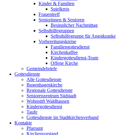
Kinder & Familien
Spielkreis
Frauentreff
Seniorinnen & Senioren
Besinnlicher Nachmittag
Selbsthilfegruppen
Selbsthilfegruppe für Angstkranke
Vorbereitungskreise
Familiengottesdienst
Kirchenkaffee
Kindergottesdienst-Team
Offene Kirche
Gemeindebriefe
Gottesdienste
Alle Gottesdienste
Bugenhagenkirche
Regionale Gottesdienste
Seniorenzentrum Südstadt
Wohnstift Waldhausen
Kindergottesdienst
Taufe
Gottesdienste im Stadtkirchenverband
Kontakte
Pfarramt
Kirchenvorstand