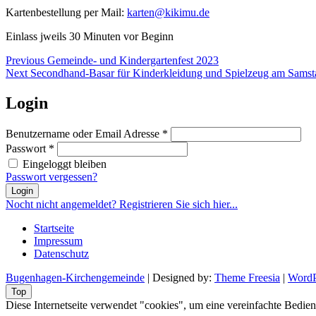
Kartenbestellung per Mail:
karten@kikimu.de
Einlass jweils 30 Minuten vor Beginn
Beitragsnavigation
Previous
Previous
Gemeinde- und Kindergartenfest 2023
Next
post:
Next
Secondhand-Basar für Kinderkleidung und Spielzeug am Samst
post:
Login
Benutzername oder Email Adresse
*
Passwort
*
Eingeloggt bleiben
Passwort vergessen?
Login
Nocht nicht angemeldet? Registrieren Sie sich hier...
Startseite
Impressum
Datenschutz
Bugenhagen-Kirchengemeinde
| Designed by:
Theme Freesia
|
WordP
Top
Diese Internetseite verwendet "cookies", um eine vereinfachte Bed