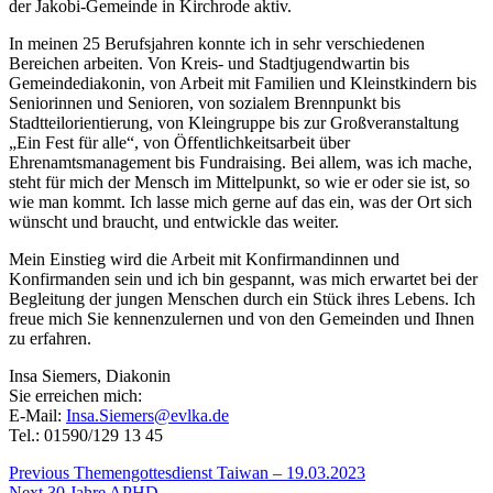
der Jakobi-Gemeinde in Kirchrode aktiv.
In meinen 25 Berufsjahren konnte ich in sehr verschiedenen
Bereichen arbeiten. Von Kreis- und Stadtjugendwartin bis
Gemeindediakonin, von Arbeit mit Familien und Kleinstkindern bis
Seniorinnen und Senioren, von sozialem Brennpunkt bis
Stadtteilorientierung, von Kleingruppe bis zur Großveranstaltung
„Ein Fest für alle“, von Öffentlichkeitsarbeit über
Ehrenamtsmanagement bis Fundraising. Bei allem, was ich mache,
steht für mich der Mensch im Mittelpunkt, so wie er oder sie ist, so
wie man kommt. Ich lasse mich gerne auf das ein, was der Ort sich
wünscht und braucht, und entwickle das weiter.
Mein Einstieg wird die Arbeit mit Konfirmandinnen und
Konfirmanden sein und ich bin gespannt, was mich erwartet bei der
Begleitung der jungen Menschen durch ein Stück ihres Lebens. Ich
freue mich Sie kennenzulernen und von den Gemeinden und Ihnen
zu erfahren.
Insa Siemers, Diakonin
Sie erreichen mich:
E-Mail:
Insa.Siemers@evlka.de
Tel.: 01590/129 13 45
Beitragsnavigation
Previous
Previous
Themengottesdienst Taiwan – 19.03.2023
Next
post:
Next
30 Jahre APHD