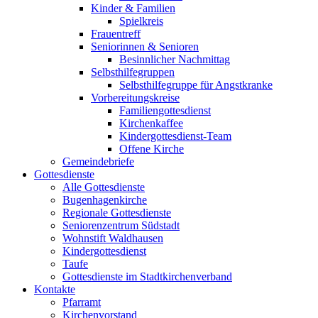
Kinder & Familien
Spielkreis
Frauentreff
Seniorinnen & Senioren
Besinnlicher Nachmittag
Selbsthilfegruppen
Selbsthilfegruppe für Angstkranke
Vorbereitungskreise
Familiengottesdienst
Kirchenkaffee
Kindergottesdienst-Team
Offene Kirche
Gemeindebriefe
Gottesdienste
Alle Gottesdienste
Bugenhagenkirche
Regionale Gottesdienste
Seniorenzentrum Südstadt
Wohnstift Waldhausen
Kindergottesdienst
Taufe
Gottesdienste im Stadtkirchenverband
Kontakte
Pfarramt
Kirchenvorstand