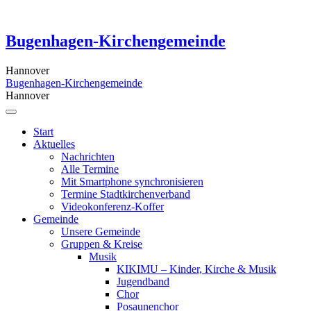
Skip
to
content
Bugenhagen-Kirchengemeinde
Hannover
Bugenhagen-Kirchengemeinde
Hannover
Start
Aktuelles
Nachrichten
Alle Termine
Mit Smartphone synchronisieren
Termine Stadtkirchenverband
Videokonferenz-Koffer
Gemeinde
Unsere Gemeinde
Gruppen & Kreise
Musik
KIKIMU – Kinder, Kirche & Musik
Jugendband
Chor
Posaunenchor