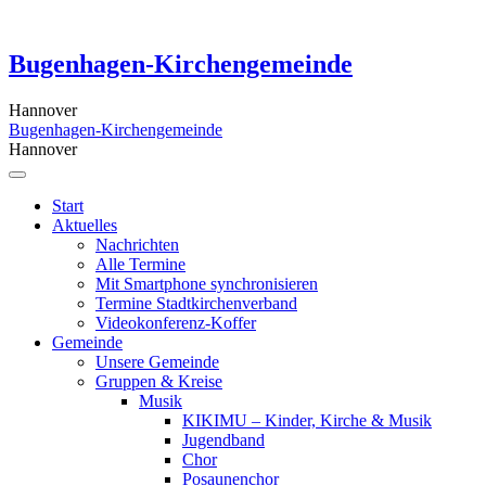
Skip
to
content
Bugenhagen-Kirchengemeinde
Hannover
Bugenhagen-Kirchengemeinde
Hannover
Start
Aktuelles
Nachrichten
Alle Termine
Mit Smartphone synchronisieren
Termine Stadtkirchenverband
Videokonferenz-Koffer
Gemeinde
Unsere Gemeinde
Gruppen & Kreise
Musik
KIKIMU – Kinder, Kirche & Musik
Jugendband
Chor
Posaunenchor