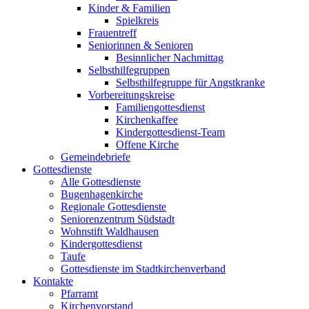
Kinder & Familien
Spielkreis
Frauentreff
Seniorinnen & Senioren
Besinnlicher Nachmittag
Selbsthilfegruppen
Selbsthilfegruppe für Angstkranke
Vorbereitungskreise
Familiengottesdienst
Kirchenkaffee
Kindergottesdienst-Team
Offene Kirche
Gemeindebriefe
Gottesdienste
Alle Gottesdienste
Bugenhagenkirche
Regionale Gottesdienste
Seniorenzentrum Südstadt
Wohnstift Waldhausen
Kindergottesdienst
Taufe
Gottesdienste im Stadtkirchenverband
Kontakte
Pfarramt
Kirchenvorstand