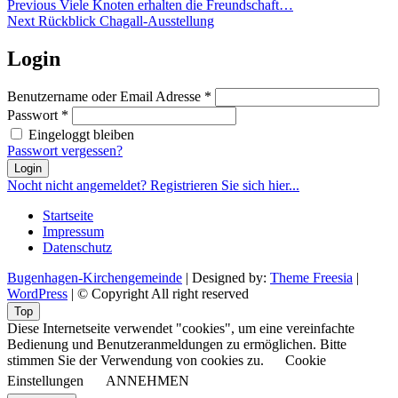
Beitragsnavigation
Previous
Previous
Viele Knoten erhalten die Freundschaft…
Next
post:
Next
Rückblick Chagall-Ausstellung
post:
Login
Benutzername oder Email Adresse
*
Passwort
*
Eingeloggt bleiben
Passwort vergessen?
Login
Nocht nicht angemeldet? Registrieren Sie sich hier...
Startseite
Impressum
Datenschutz
Bugenhagen-Kirchengemeinde
| Designed by:
Theme Freesia
|
WordPress
| © Copyright All right reserved
Top
Diese Internetseite verwendet "cookies", um eine vereinfachte
Bedienung und Benutzeranmeldungen zu ermöglichen. Bitte
stimmen Sie der Verwendung von cookies zu.
Cookie
Einstellungen
ANNEHMEN