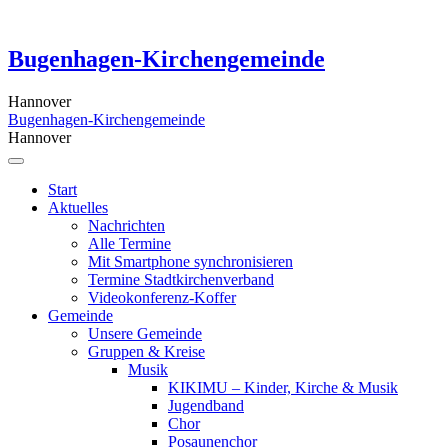
Skip
to
content
Bugenhagen-Kirchengemeinde
Hannover
Bugenhagen-Kirchengemeinde
Hannover
Start
Aktuelles
Nachrichten
Alle Termine
Mit Smartphone synchronisieren
Termine Stadtkirchenverband
Videokonferenz-Koffer
Gemeinde
Unsere Gemeinde
Gruppen & Kreise
Musik
KIKIMU – Kinder, Kirche & Musik
Jugendband
Chor
Posaunenchor