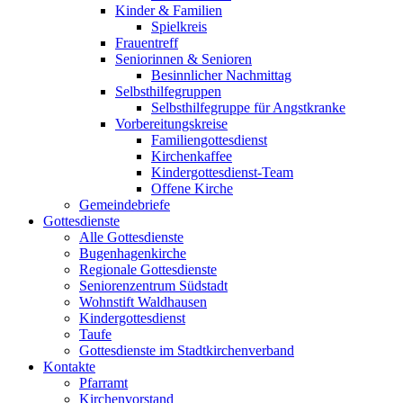
Kinder & Familien
Spielkreis
Frauentreff
Seniorinnen & Senioren
Besinnlicher Nachmittag
Selbsthilfegruppen
Selbsthilfegruppe für Angstkranke
Vorbereitungskreise
Familiengottesdienst
Kirchenkaffee
Kindergottesdienst-Team
Offene Kirche
Gemeindebriefe
Gottesdienste
Alle Gottesdienste
Bugenhagenkirche
Regionale Gottesdienste
Seniorenzentrum Südstadt
Wohnstift Waldhausen
Kindergottesdienst
Taufe
Gottesdienste im Stadtkirchenverband
Kontakte
Pfarramt
Kirchenvorstand