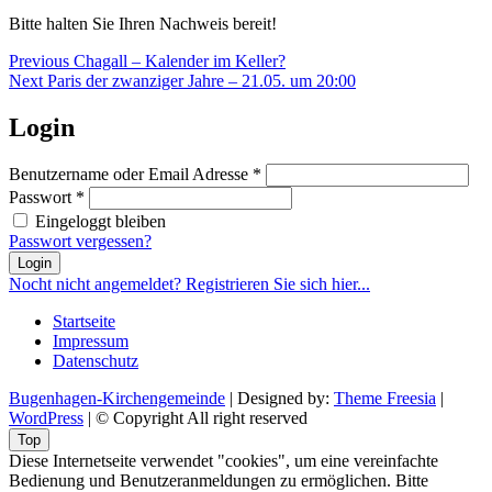
Bitte halten Sie Ihren Nachweis bereit!
Beitragsnavigation
Previous
Previous
Chagall – Kalender im Keller?
Next
post:
Next
Paris der zwanziger Jahre – 21.05. um 20:00
post:
Login
Benutzername oder Email Adresse
*
Passwort
*
Eingeloggt bleiben
Passwort vergessen?
Login
Nocht nicht angemeldet? Registrieren Sie sich hier...
Startseite
Impressum
Datenschutz
Bugenhagen-Kirchengemeinde
| Designed by:
Theme Freesia
|
WordPress
| © Copyright All right reserved
Top
Diese Internetseite verwendet "cookies", um eine vereinfachte
Bedienung und Benutzeranmeldungen zu ermöglichen. Bitte