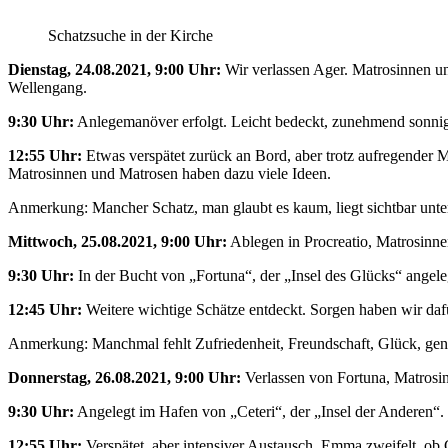
Schatzsuche in der Kirche
Dienstag, 24.08.2021, 9:00 Uhr:
Wir verlassen Ager. Matrosinnen un
Wellengang.
9:30 Uhr:
Anlegemanöver erfolgt. Leicht bedeckt, zunehmend sonnig.
12:55 Uhr:
Etwas verspätet zurück an Bord, aber trotz aufregender M
Matrosinnen und Matrosen haben dazu viele Ideen.
Anmerkung: Mancher Schatz, man glaubt es kaum, liegt sichtbar unt
Mittwoch, 25.08.2021, 9:00 Uhr:
Ablegen in Procreatio, Matrosinn
9:30 Uhr:
In der Bucht von „Fortuna“, der „Insel des Glücks“ angele
12:45 Uhr:
Weitere wichtige Schätze entdeckt. Sorgen haben wir dafü
Anmerkung: Manchmal fehlt Zufriedenheit, Freundschaft, Glück, gen
Donnerstag, 26.08.2021, 9:00 Uhr:
Verlassen von Fortuna, Matrosi
9:30 Uhr:
Angelegt im Hafen von „Ceteri“, der „Insel der Anderen“.
12:55 Uhr:
Verspätet, aber intensiver Austausch. Emma zweifelt, ob 