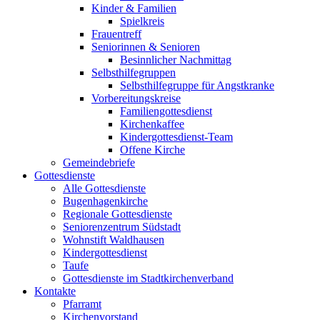
Kinder & Familien
Spielkreis
Frauentreff
Seniorinnen & Senioren
Besinnlicher Nachmittag
Selbsthilfegruppen
Selbsthilfegruppe für Angstkranke
Vorbereitungskreise
Familiengottesdienst
Kirchenkaffee
Kindergottesdienst-Team
Offene Kirche
Gemeindebriefe
Gottesdienste
Alle Gottesdienste
Bugenhagenkirche
Regionale Gottesdienste
Seniorenzentrum Südstadt
Wohnstift Waldhausen
Kindergottesdienst
Taufe
Gottesdienste im Stadtkirchenverband
Kontakte
Pfarramt
Kirchenvorstand