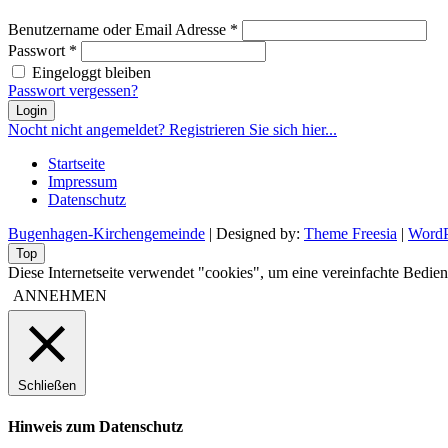
Benutzername oder Email Adresse
*
Passwort
*
Eingeloggt bleiben
Passwort vergessen?
Login
Nocht nicht angemeldet? Registrieren Sie sich hier...
Startseite
Impressum
Datenschutz
Bugenhagen-Kirchengemeinde
| Designed by:
Theme Freesia
|
WordP
Top
Diese Internetseite verwendet "cookies", um eine vereinfachte Bed
ANNEHMEN
Schließen
Hinweis zum Datenschutz