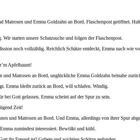
d Matrosen und Emma Goldzahn an Bord. Flaschenpost geöffnet. Halten
 Wir starten unsere Schatzsuche und folgen der Flaschenpost.
ission noch vollzählig. Reichlich Schätze entdeckt, Emma nach wie vor
er’m Apfelbaum!
en und Matrosen an Bord, unglückliche Emma Goldzahn beinahe zurüc
gt. Emma bleibt zurück an Bord, will schlafen. Windig.
r bei Gott gelassen. Emma scheint auf der Spur zu sein.
ügend Zeit!
nnen und Matrosen an Bord. Und Emma, allerdings von ihrer Spur abg
 Emma zumindest interessiert. Bewölkt und kühl.
Gott ihr Freund ist? Gebete und wichtige Schätze gefunden.