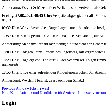
Anmerkung: Es gibt Schätze auf der Welt, die sind wertvoller als Gel
Freitag, 27.08.2021, 09:05 Uhr:
Verspätet abgelegt, aber alle Matr
regnet.
09:30 Uhr:
Wir verlassen die „Bugenhagen“ und erkunden die Insel,
12:50 Uhr:
Schatz gefunden. Auch Emma hat es verstanden, die Matros
Anmerkung: Manchmal schaut man richtig hin und sieht den Schatz tie
18:00 Uhr:
Ablegen, letzte Strecke des Segeltörns, mit vergrößerter
18:20 Uhr:
Angelegt vor „Thesaurus“, der Schatzinsel. Folgen Emmas
meinerseits.
18:50 Uhr:
Ende einer aufregenden Kinderferienwochen-Schatzsuch
Anmerkung: Wo dein Herz ist, da ist auch dein Schatz!
Beitragsnavigation
Previous
Previous
Ah, da wächst ja was!
Next
post:
Next
Kandidatinnen und Kandidaten für Senioren-Interessenvertretun
post:
Login