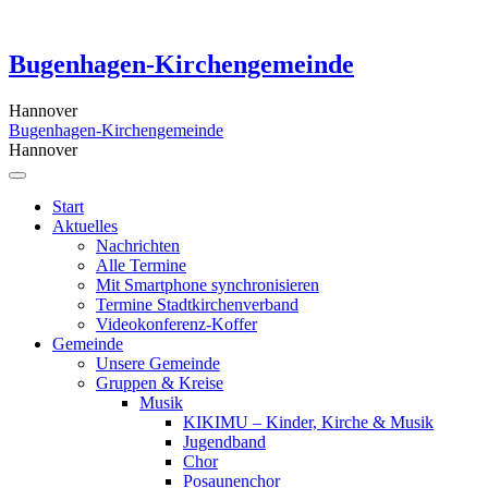
Skip
to
content
Bugenhagen-Kirchengemeinde
Hannover
Bugenhagen-Kirchengemeinde
Hannover
Start
Aktuelles
Nachrichten
Alle Termine
Mit Smartphone synchronisieren
Termine Stadtkirchenverband
Videokonferenz-Koffer
Gemeinde
Unsere Gemeinde
Gruppen & Kreise
Musik
KIKIMU – Kinder, Kirche & Musik
Jugendband
Chor
Posaunenchor