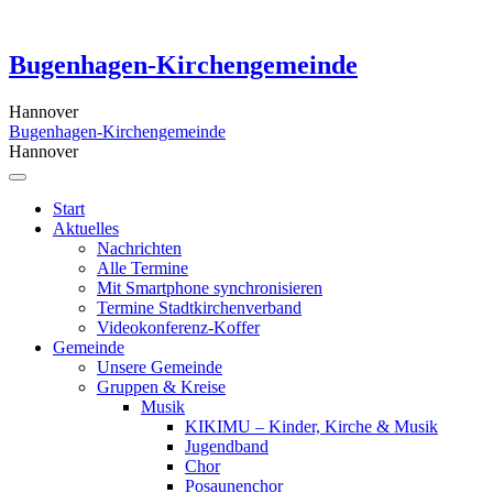
Skip
to
content
Bugenhagen-Kirchengemeinde
Hannover
Bugenhagen-Kirchengemeinde
Hannover
Start
Aktuelles
Nachrichten
Alle Termine
Mit Smartphone synchronisieren
Termine Stadtkirchenverband
Videokonferenz-Koffer
Gemeinde
Unsere Gemeinde
Gruppen & Kreise
Musik
KIKIMU – Kinder, Kirche & Musik
Jugendband
Chor
Posaunenchor