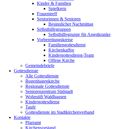
Kinder & Familien
Spielkreis
Frauentreff
Seniorinnen & Senioren
Besinnlicher Nachmittag
Selbsthilfegruppen
Selbsthilfegruppe für Angstkranke
Vorbereitungskreise
Familiengottesdienst
Kirchenkaffee
Kindergottesdienst-Team
Offene Kirche
Gemeindebriefe
Gottesdienste
Alle Gottesdienste
Bugenhagenkirche
Regionale Gottesdienste
Seniorenzentrum Südstadt
Wohnstift Waldhausen
Kindergottesdienst
Taufe
Gottesdienste im Stadtkirchenverband
Kontakte
Pfarramt
Kirchenvorstand