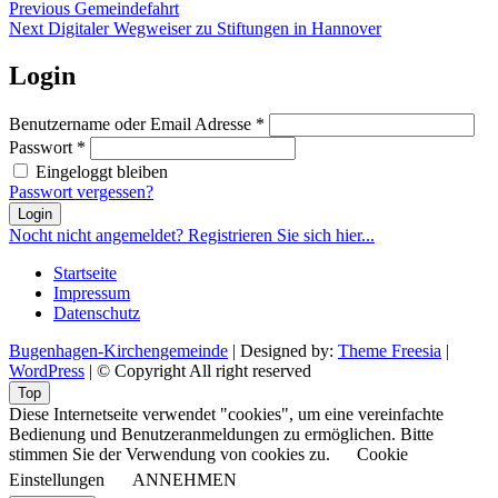
Beitragsnavigation
Previous
Previous
Gemeindefahrt
Next
post:
Next
Digitaler Wegweiser zu Stiftungen in Hannover
post:
Login
Benutzername oder Email Adresse
*
Passwort
*
Eingeloggt bleiben
Passwort vergessen?
Login
Nocht nicht angemeldet? Registrieren Sie sich hier...
Startseite
Impressum
Datenschutz
Bugenhagen-Kirchengemeinde
| Designed by:
Theme Freesia
|
WordPress
| © Copyright All right reserved
Top
Diese Internetseite verwendet "cookies", um eine vereinfachte
Bedienung und Benutzeranmeldungen zu ermöglichen. Bitte
stimmen Sie der Verwendung von cookies zu.
Cookie
Einstellungen
ANNEHMEN